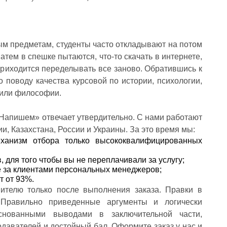
м предметам, студенты часто откладывают на потом
тем в спешке пытаются, что-то скачать в интернете,
 приходится переделывать все заново. Обратившись к
о поводу качества курсовой по истории, психологии,
 или философии.
Напишем» отвечает утвердительно. С нами работают
ии, Казахстана, России и Украины. За это время мы:
ханизм отбора только высококвалифицированных
, для того чтобы вы не переплачивали за услугу;
е за клиентами персональных менеджеров;
т от 93%.
ителю только после выполнения заказа. Правки в
 Правильно приведенные аргументы и логически
снованными выводами в заключительной части,
давателей и достойный бал. Оформите заказ у нас и